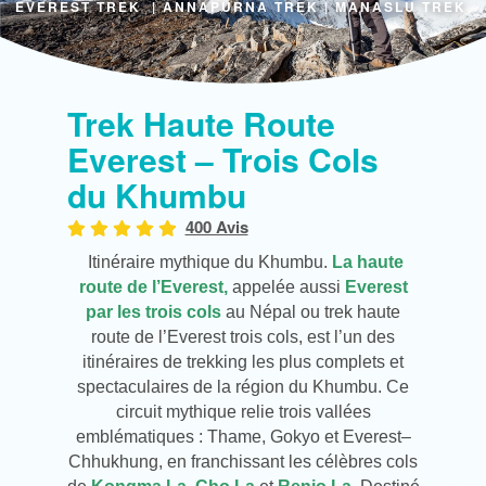
EVEREST TREK
|
ANNAPURNA TREK
|
MANASLU TREK
Trek Haute Route
Everest – Trois Cols
du Khumbu
400 Avis
Itinéraire mythique du Khumbu.
La haute
route de l’Everest,
appelée aussi
Everest
par les trois cols
au Népal ou trek haute
route de l’Everest trois cols, est l’un des
itinéraires de trekking les plus complets et
spectaculaires de la région du Khumbu. Ce
circuit mythique relie trois vallées
emblématiques : Thame, Gokyo et Everest–
Chhukhung, en franchissant les célèbres cols