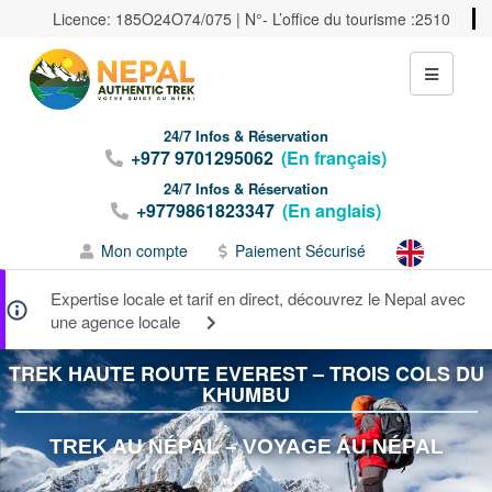
Licence: 185O24O74/075 | N°- L’office du tourisme :2510
24/7 Infos & Réservation
+977 9701295062
(En français)
24/7 Infos & Réservation
+9779861823347
(En anglais)
Mon compte
Paiement Sécurisé
Expertise locale et tarif en direct, découvrez le Nepal avec
une agence locale
TREK HAUTE ROUTE EVEREST – TROIS COLS DU
KHUMBU
TREK
AU NÉPAL – VOYAGE AU NÉPAL