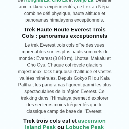
de
Kongma La
,
Cho La
et
Renjo La
. Destiné
aux trekkeurs expérimentés, ce trek au Népal
combine défi physique, haute altitude et
panoramas himalayens exceptionnels.
Trek Haute Route Everest Trois
Cols : panoramas exceptionnels
Le trek Everest trois cols offre des vues
imprenables sur les plus hauts sommets du
monde : Everest (8 848 m), Lhotse, Makalu et
Cho Oyu. Chaque col révèle glaciers
majestueux, lacs turquoise d’altitude et vastes
vallées minérales. Depuis Gokyo Ri ou Kala
Patthar, les panoramas figurent parmi les plus
spectaculaires de la région Everest. Ce
trekking dans l’Himalaya permet d’explorer
des secteurs moins fréquentés que le
classique camp de base de l’Everest.
Trek trois cols est et
ascension
Island Peak
ou
Lobuche Peak