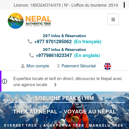
Licence: 185O24O74/075 | N°- L’office du tourisme :2510
24/7 Infos & Réservation
+977 9701295062
(En français)
24/7 Infos & Réservation
+9779861823347
(En anglais)
Mon compte
Paiement Sécurisé
Expertise locale et tarif en direct, découvrez le Nepal avec
une agence locale
LOBUCHE PEAK 6119M
TREK
AU NÉPAL – VOYAGE AU NÉPAL
EVEREST TREK
|
ANNAPURNA TREK
|
MANASLU TREK